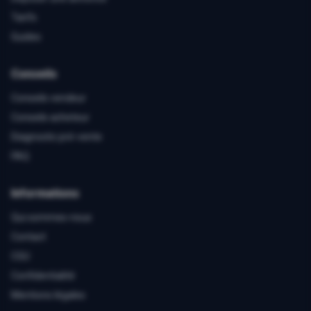
Tarifs
Guides
Conseils
Conseils vendeur
Conseils acheteur
Diagnostic pré-vente
FAQ
Informations
Qui sommes-nous
Contact
CGU
Confidentialité
Mentions légales