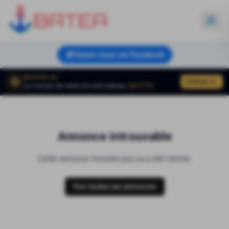
Suivez-nous sur Facebook
BOATVALUE
Estimer
Le vrai prix de vente de votre bateau,
50 € TTC
Annonce introuvable
Cette annonce n'existe pas ou a été retirée.
Voir toutes les annonces