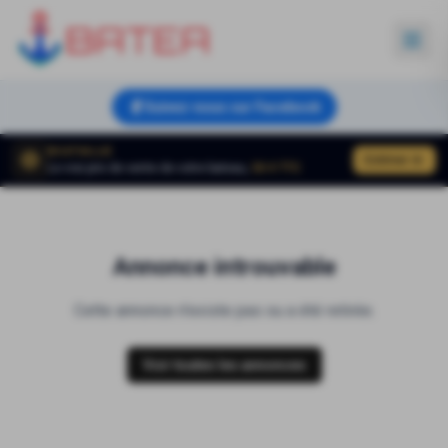
Suivez-nous sur Facebook
BOATVALUE
Estimer
Le vrai prix de vente de votre bateau,
50 € TTC
Annonce introuvable
Cette annonce n'existe pas ou a été retirée.
Voir toutes les annonces