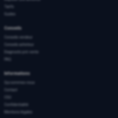
Tarifs
Guides
Conseils
Conseils vendeur
Conseils acheteur
Diagnostic pré-vente
FAQ
Informations
Qui sommes-nous
Contact
CGU
Confidentialité
Mentions légales