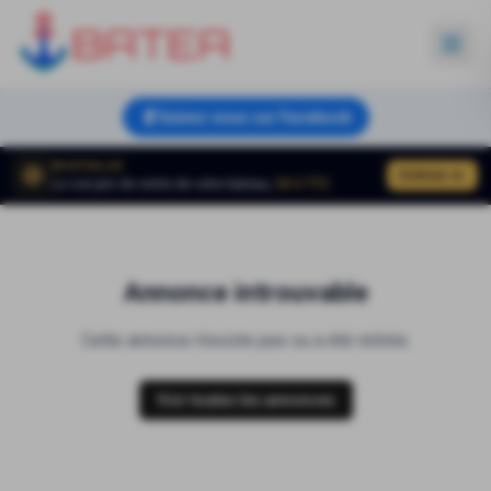
Suivez-nous sur Facebook
BOATVALUE
Estimer
Le vrai prix de vente de votre bateau,
50 € TTC
Annonce introuvable
Cette annonce n'existe pas ou a été retirée.
Voir toutes les annonces