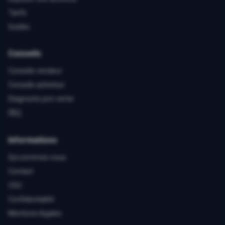
Tarifs
Guides
Conseils
Conseils vendeur
Conseils acheteur
Diagnostic pré-vente
FAQ
Informations
Qui sommes-nous
Contact
CGU
Confidentialité
Mentions légales