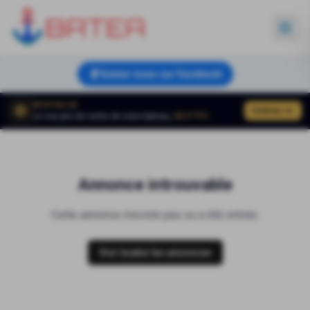
Suivez-nous sur Facebook
BOATVALUE
Estimer
Le vrai prix de vente de votre bateau,
50 € TTC
Annonce introuvable
Cette annonce n'existe pas ou a été retirée.
Voir toutes les annonces